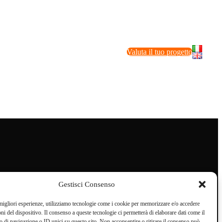
Valuta il tuo progetto
Gestisci Consenso
 migliori esperienze, utilizziamo tecnologie come i cookie per memorizzare e/o accedere
oni del dispositivo. Il consenso a queste tecnologie ci permetterà di elaborare dati come il
di navigazione o ID unici su questo sito. Non acconsentire o ritirare il consenso può