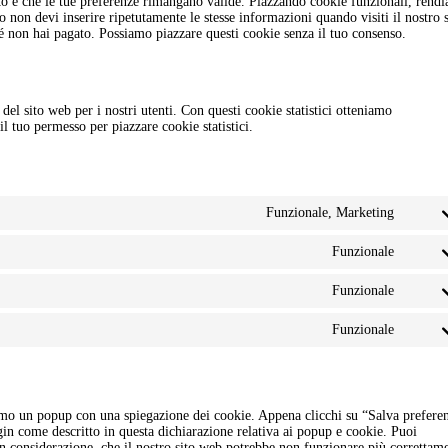
ito e che le tue preferenze rimangano valide. Piazzando cookie funzionali, rend
do non devi inserire ripetutamente le stesse informazioni quando visiti il nostro s
é non hai pagato. Possiamo piazzare questi cookie senza il tuo consenso.
 del sito web per i nostri utenti. Con questi cookie statistici otteniamo
l tuo permesso per piazzare cookie statistici.
Funzionale, Marketing
Consen
to
Funzionale
service
Consen
google
to
recapt
Funzionale
service
Consen
wordpr
to
Funzionale
service
Consen
polyla
to
service
varie
remo un popup con una spiegazione dei cookie. Appena clicchi su “Salva prefere
ugin come descritto in questa dichiarazione relativa ai popup e cookie. Puoi
 in considerazione, che il nostro sito web potrebbe non funzionare più correttam