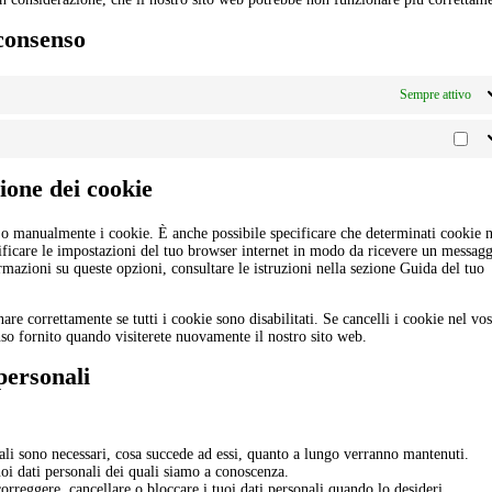
 consenso
Sempre attivo
Sta
zione dei cookie
 o manualmente i cookie. È anche possibile specificare che determinati cookie 
ificare le impostazioni del tuo browser internet in modo da ricevere un messag
rmazioni su queste opzioni, consultare le istruzioni nella sezione Guida del tuo
re correttamente se tutti i cookie sono disabilitati. Se cancelli i cookie nel vos
so fornito quando visiterete nuovamente il nostro sito web.
 personali
onali sono necessari, cosa succede ad essi, quanto a lungo verranno mantenuti.
tuoi dati personali dei quali siamo a conoscenza.
, correggere, cancellare o bloccare i tuoi dati personali quando lo desideri.