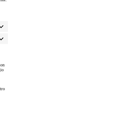
tistiche
non
gio
tro