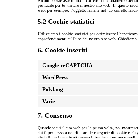
Alcuni cookie assicurano il corretto funzionamento del s
più facile per te visitare il nostro sito web. In questo mo
web, per esempio, l’oggetto rimane nel tuo carrello finch
5.2 Cookie statistici
Utilizziamo i cookie statistici per ottimizzare l’esperienza
approfondimenti sull’uso del nostro sito web. Chiediamo i
6. Cookie inseriti
Google reCAPTCHA
WordPress
Polylang
Varie
7. Consenso
Quando visiti il sito web per la prima volta, noi mostre
dai il permesso a noi di usare le categorie di cookie e pl
disabilitare i cookie attraverso il tuo browser, ma prendi