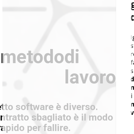
I
s
o
metodo
di
r
f
lavoro
s
d
m
i
m
tto software è diverso.
v
ontratto sbagliato è il modo
rapido per fallire.