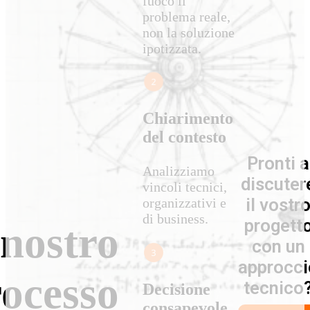
fuoco il
problema reale,
non la soluzione
ipotizzata.
Chiarimento
del contesto
Pronti a
Analizziamo
discuter
vincoli tecnici,
il vostr
organizzativi e
di business.
progett
 nostro
con un
approcci
ocesso
tecnico
Decisione
consapevole