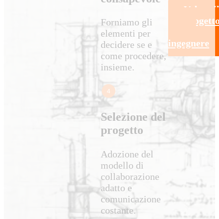
Valuta i
tuo progett
Forniamo gli
con un
elementi per
ingegnere
decidere se e
come procedere,
insieme.
Selezione del
progetto
Adozione del
modello di
collaborazione
adatto e
comunicazione
costante.