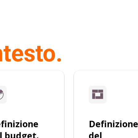
testo.
finizione
Definizion
l budget.
del