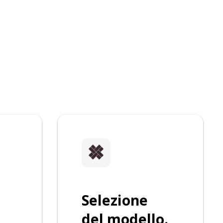
e
Selezione
del modello.