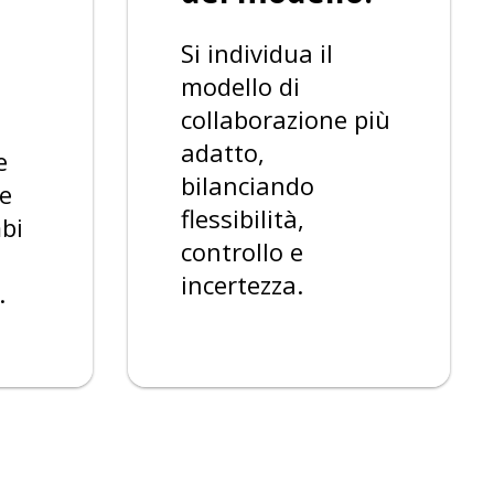
Si individua il
modello di
collaborazione più
adatto,
e
bilanciando
re
flessibilità,
bi
controllo e
incertezza.
.